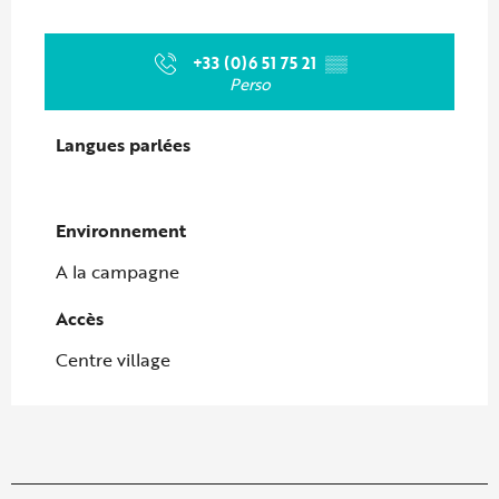
+33 (0)6 51 75 21
▒▒
Perso
Langues parlées
Langues parlées
Environnement
Environnement
A la campagne
Accès
Accès
Centre village