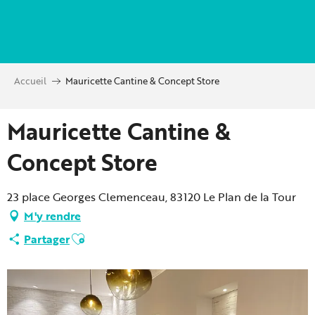
Aller
au
contenu
principal
Accueil
Mauricette Cantine & Concept Store
Mauricette Cantine &
Concept Store
23 place Georges Clemenceau, 83120 Le Plan de la Tour
M'y rendre
Ajouter aux favoris
Partager