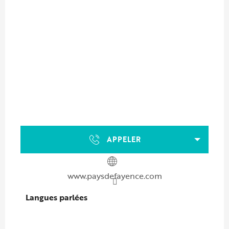
APPELER
www.paysdefayence.com
Langues parlées
Langues parlées