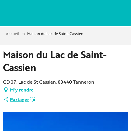
Aller
au
contenu
principal
Accueil
Maison du Lac de Saint-Cassien
Maison du Lac de Saint-
Cassien
CD 37, Lac de St Cassien, 83440 Tanneron
M'y rendre
Ajouter aux favoris
Partager