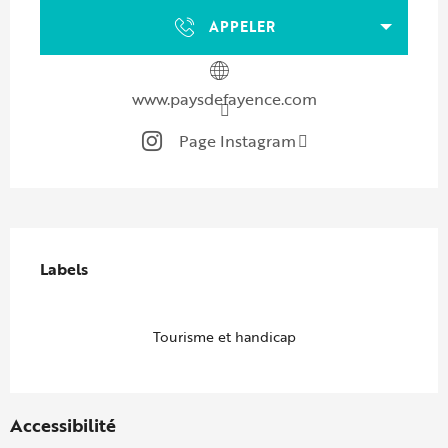
APPELER
www.paysdefayence.com
Page Instagram
Offres de prestations
Labels
Labels
Tourisme et handicap
Accessibilité