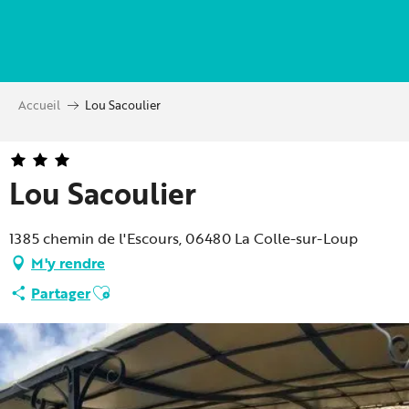
Aller
au
contenu
principal
Accueil
Lou Sacoulier
Lou Sacoulier
1385 chemin de l'Escours, 06480 La Colle-sur-Loup
M'y rendre
Ajouter aux favoris
Partager