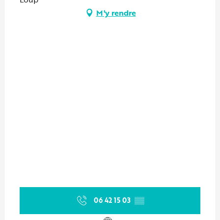
M'y rendre
06 42 15 03
▒▒