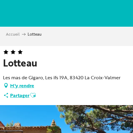
Aller
au
contenu
principal
Accueil
Lotteau
Lotteau
Les mas de Gigaro, Les ifs 19A, 83420 La Croix-Valmer
M'y rendre
Ajouter aux favoris
Partager