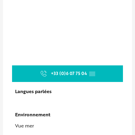
+33 (0)6 07 75 04
▒▒
Langues parlées
Langues parlées
Environnement
Environnement
Vue mer