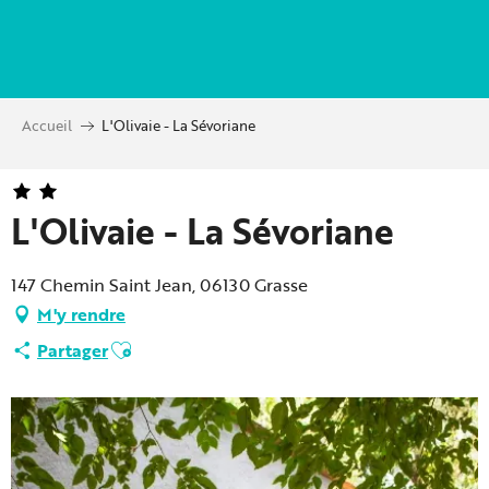
Aller
au
contenu
principal
Accueil
L'Olivaie - La Sévoriane
L'Olivaie - La Sévoriane
147 Chemin Saint Jean, 06130 Grasse
M'y rendre
Ajouter aux favoris
Partager