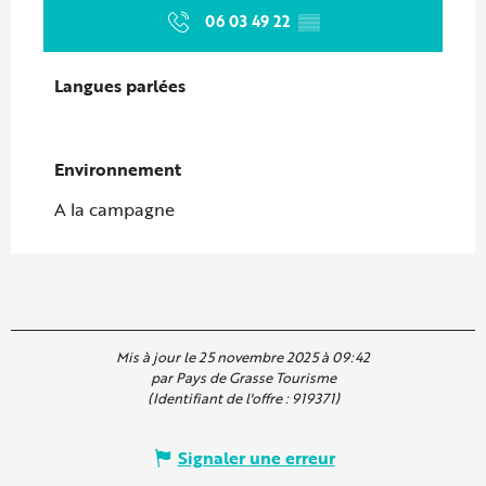
06 03 49 22
▒▒
Langues parlées
Langues parlées
Environnement
Environnement
A la campagne
Mis à jour le 25 novembre 2025 à 09:42
par Pays de Grasse Tourisme
(Identifiant de l'offre :
919371
)
Signaler une erreur