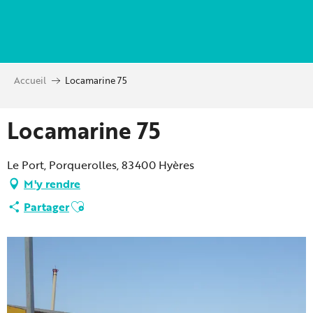
Aller
au
contenu
principal
Accueil
Locamarine 75
Locamarine 75
Le Port, Porquerolles, 83400 Hyères
M'y rendre
Ajouter aux favoris
Partager