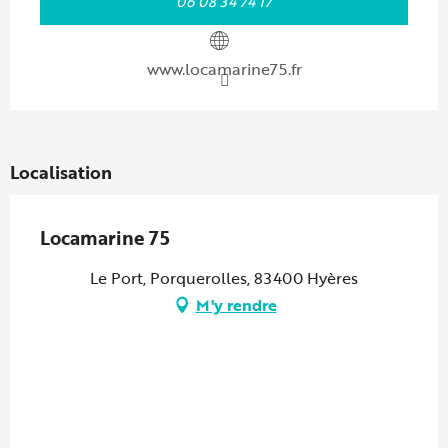
06 08 34 74 17
www.locamarine75.fr
Localisation
Locamarine 75
Le Port, Porquerolles, 83400 Hyères
M'y rendre