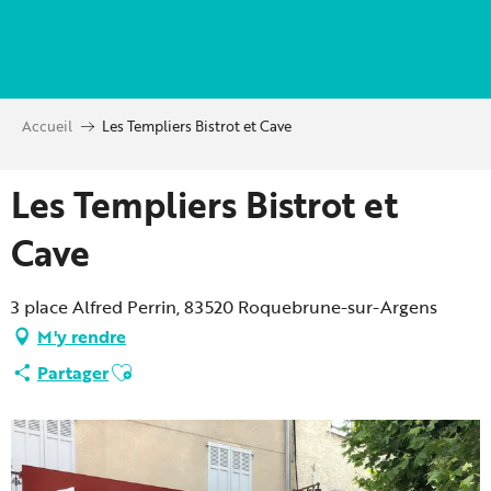
Aller
au
contenu
principal
Accueil
Les Templiers Bistrot et Cave
Les Templiers Bistrot et
Cave
3 place Alfred Perrin, 83520 Roquebrune-sur-Argens
M'y rendre
Ajouter aux favoris
Partager