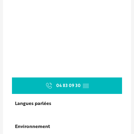
04 83 09 30
▒▒
Langues parlées
Langues parlées
Environnement
Environnement