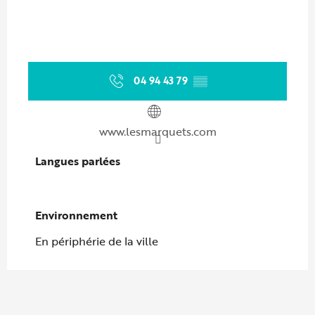
04 94 43 79
▒▒
www.lesmarquets.com
Langues parlées
Langues parlées
Environnement
Environnement
En périphérie de la ville