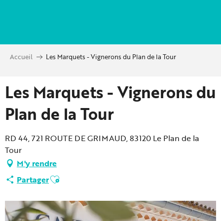
Aller
au
contenu
principal
Accueil
Les Marquets - Vignerons du Plan de la Tour
Les Marquets - Vignerons du
Plan de la Tour
RD 44, 721 ROUTE DE GRIMAUD, 83120 Le Plan de la
Tour
M'y rendre
Ajouter aux favoris
Partager