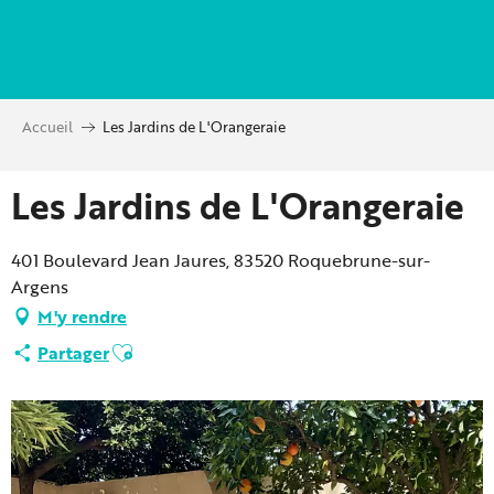
Aller
au
contenu
principal
Accueil
Les Jardins de L'Orangeraie
Les Jardins de L'Orangeraie
401 Boulevard Jean Jaures, 83520 Roquebrune-sur-
Argens
M'y rendre
Ajouter aux favoris
Partager