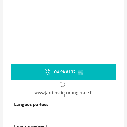
04 94 81 22
▒▒
www.jardinsdelorangeraie.fr
Langues parlées
Langues parlées
Environnement
Environnement