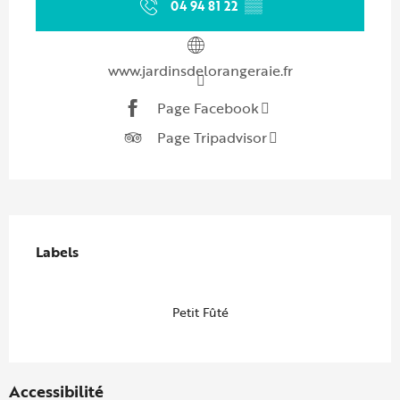
04 94 81 22
▒▒
www.jardinsdelorangeraie.fr
Page Facebook
Page Tripadvisor
Offres de prestations
Labels
Labels
Petit Fûté
Accessibilité