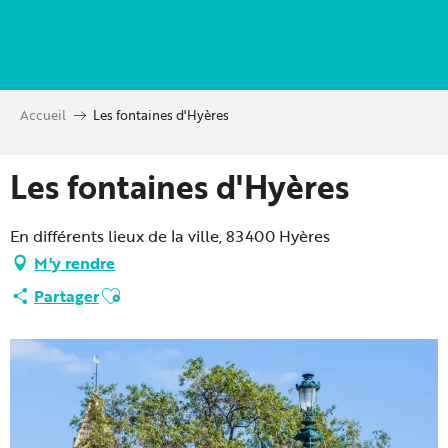
Aller
au
contenu
principal
Accueil
Les fontaines d'Hyères
Les fontaines d'Hyères
En différents lieux de la ville, 83400 Hyères
M'y rendre
Ajouter aux favoris
Partager