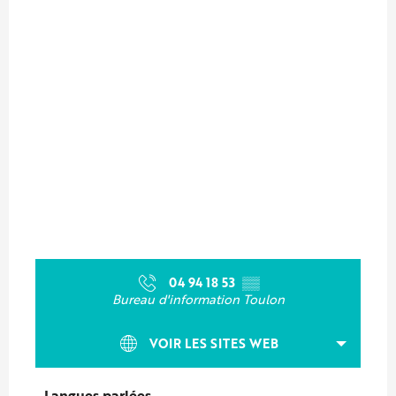
04 94 18 53
▒▒
Bureau d'information Toulon
VOIR LES SITES WEB
Langues parlées
Langues parlées