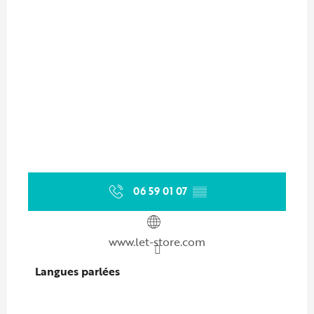
06 59 01 07
▒▒
www.let-store.com
Langues parlées
Langues parlées