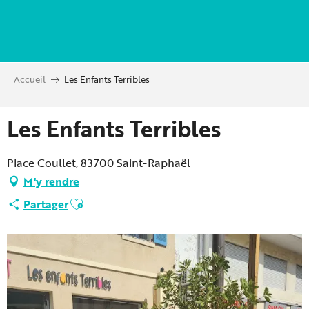
Aller
au
contenu
principal
Accueil
Les Enfants Terribles
Les Enfants Terribles
Place Coullet, 83700 Saint-Raphaël
M'y rendre
Ajouter aux favoris
Partager