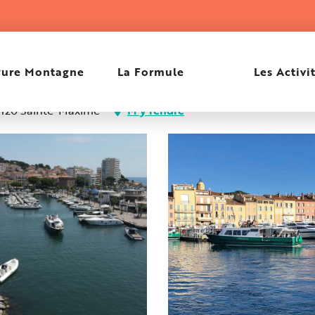
Pure Montagne
La Formule
Les Activi
3120 Sainte-Maxime
M'y rendre