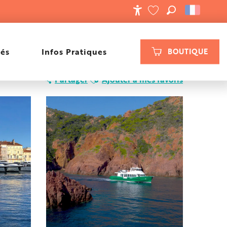
RECHERCHE
ACCESSIBILIT
VOIR LES FAVORIS
tés
Infos Pratiques
BOUTIQUE
Ajouter aux favoris
Partager
Ajouter à mes favoris