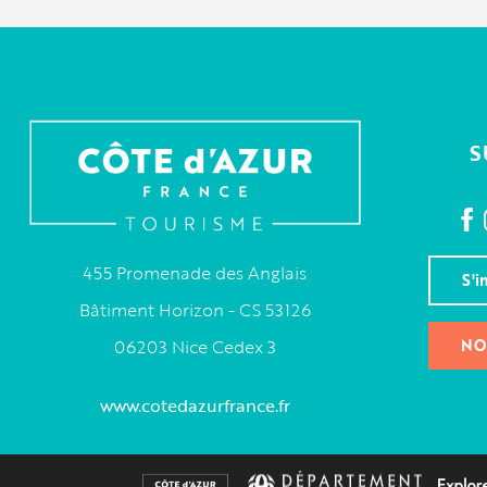
S
455 Promenade des Anglais
S'i
Bâtiment Horizon - CS 53126
NO
06203 Nice Cedex 3
www.cotedazurfrance.fr