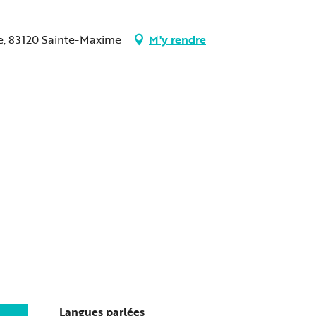
e, 83120 Sainte-Maxime
M'y rendre
Langues parlées
Langues parlées