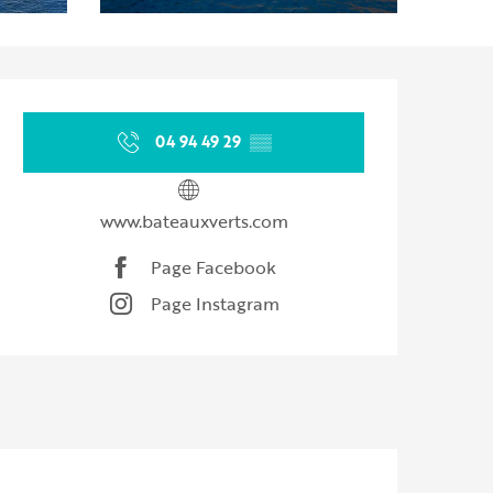
Ouverture et coordonnées
04 94 49 29
▒▒
www.bateauxverts.com
Page Facebook
Page Instagram