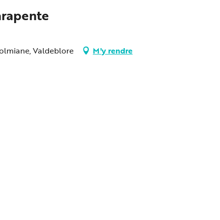
arapente
Colmiane, Valdeblore
M'y rendre