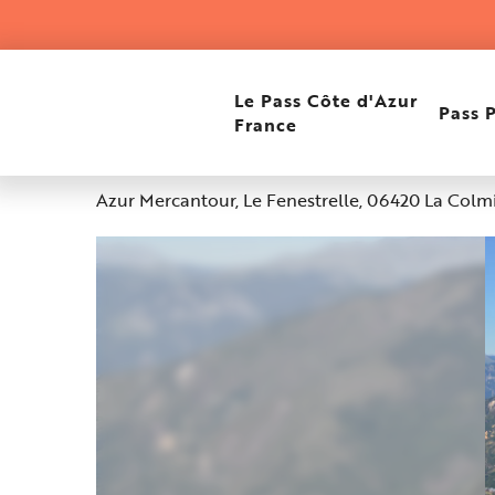
Aller
Accueil
Les Ailes du Mercantour Parapente
au
contenu
principal
Les Ailes du Mercantou
Le Pass Côte d'Azur
Pass 
France
Altitude : 1500m
Azur Mercantour, Le Fenestrelle, 06420 La Colm