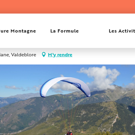
r Parapente
Pure Montagne
La Formule
Les Activi
iane, Valdeblore
M'y rendre