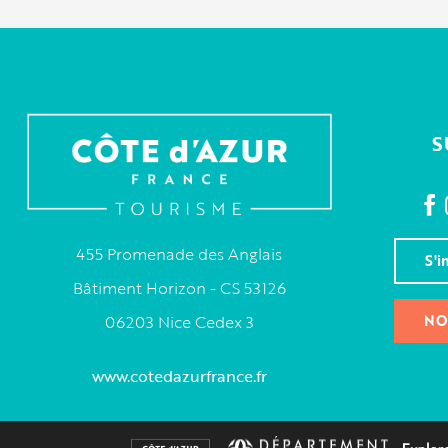
S
455 Promenade des Anglais
S'i
Bâtiment Horizon - CS 53126
NO
06203 Nice Cedex 3
www.cotedazurfrance.fr