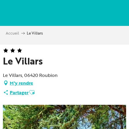
Aller
au
contenu
principal
Accueil
Le Villars
Le Villars
Le Villars, 06420 Roubion
M'y rendre
Ajouter aux favoris
Partager