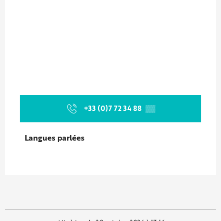
+33 (0)7 72 34 88
▒▒
Langues parlées
Langues parlées