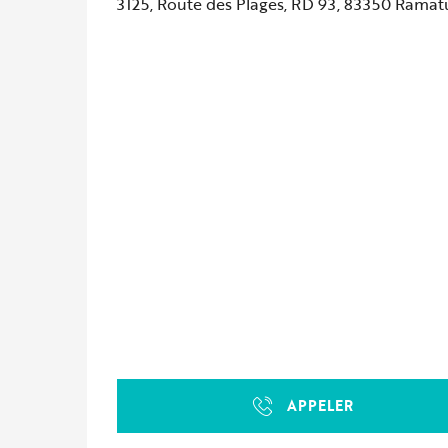
3125, Route des Plages, RD 93, 83350 Ramat
APPELER