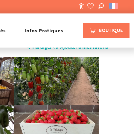
RECHERCHE
ACCESSIBILIT
VOIR LES FAVORIS
tés
Infos Pratiques
BOUTIQUE
Ajouter aux favoris
Partager
Ajouter à mes favoris