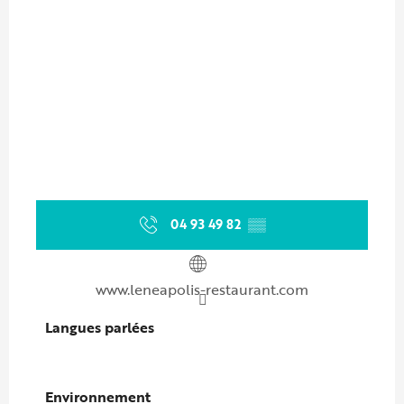
04 93 49 82
▒▒
www.leneapolis-restaurant.com
Langues parlées
Langues parlées
Environnement
Environnement