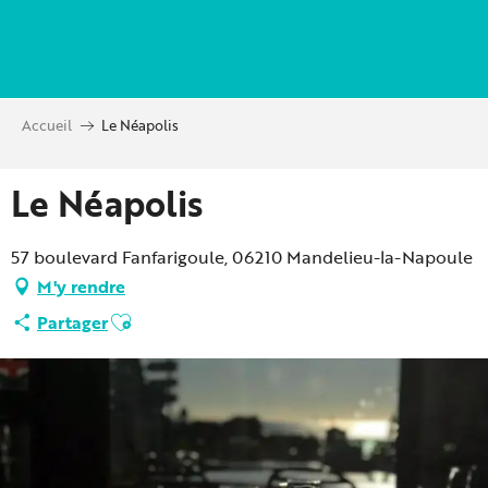
Aller
au
contenu
principal
Accueil
Le Néapolis
Le Néapolis
57 boulevard Fanfarigoule, 06210 Mandelieu-la-Napoule
M'y rendre
Ajouter aux favoris
Partager