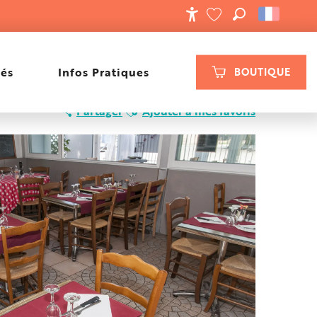
RECHERCHE
ACCESSIBILIT
VOIR LES FAVORIS
tés
Infos Pratiques
BOUTIQUE
Ajouter aux favoris
Partager
Ajouter à mes favoris