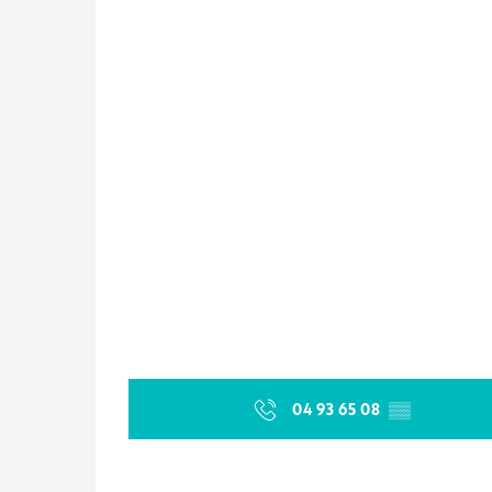
04 93 65 08
▒▒