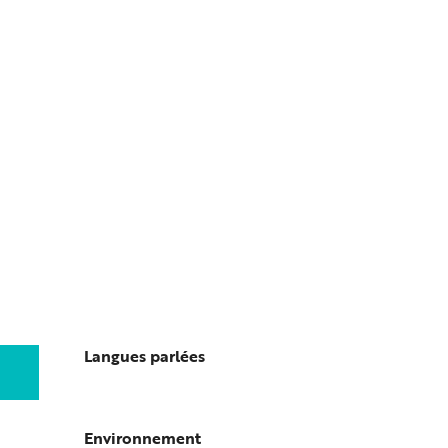
Langues parlées
Langues parlées
Environnement
Environnement