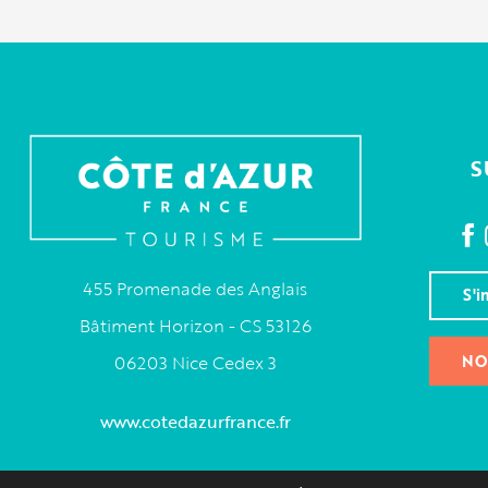
S
455 Promenade des Anglais
S'i
Bâtiment Horizon - CS 53126
NO
06203 Nice Cedex 3
www.cotedazurfrance.fr