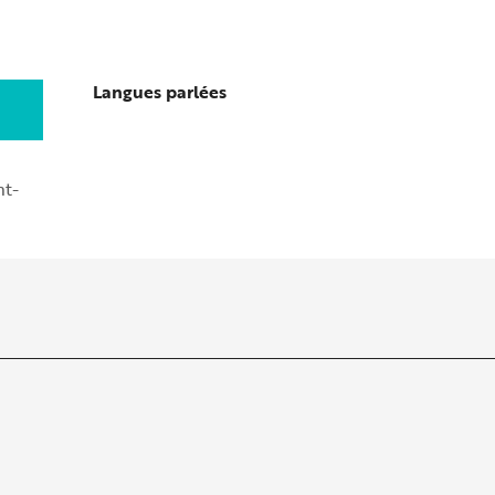
Langues parlées
Langues parlées
nt-