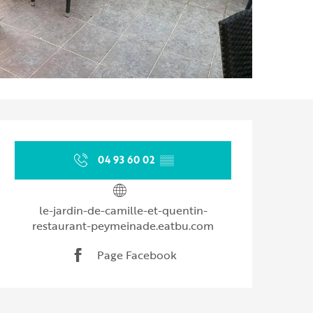
Ouverture et coordonnées
04 93 60 02
▒▒
le-jardin-de-camille-et-quentin-
restaurant-peymeinade.eatbu.com
Page Facebook