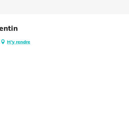
entin
M'y rendre