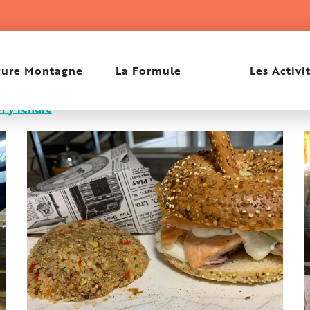
 Quentin
Pure Montagne
La Formule
Les Activi
M'y rendre