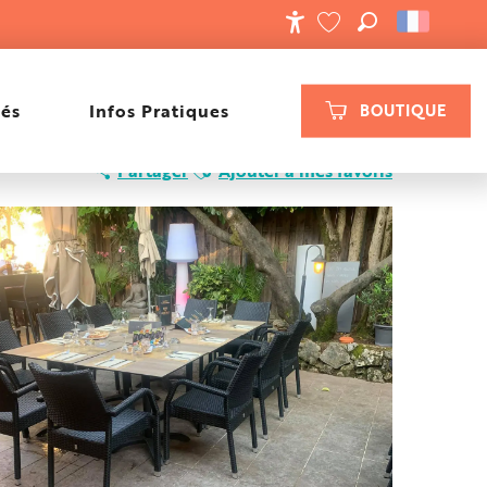
RECHERCHE
ACCESSIBILIT
VOIR LES FAVORIS
tés
Infos Pratiques
BOUTIQUE
Ajouter aux favoris
Partager
Ajouter à mes favoris