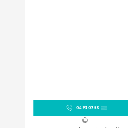
04 93 02 58
▒▒