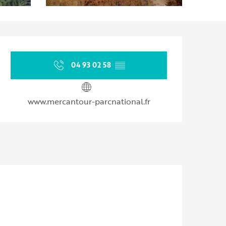
Ouverture et coordonnées
04 93 02 58
▒▒
www.mercantour-parcnational.fr