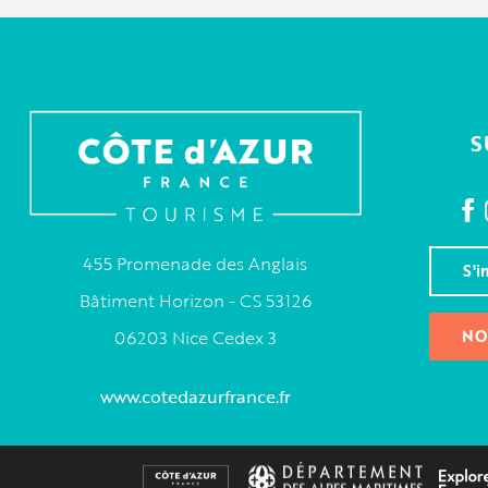
S
455 Promenade des Anglais
S'i
Bâtiment Horizon - CS 53126
NO
06203 Nice Cedex 3
www.cotedazurfrance.fr