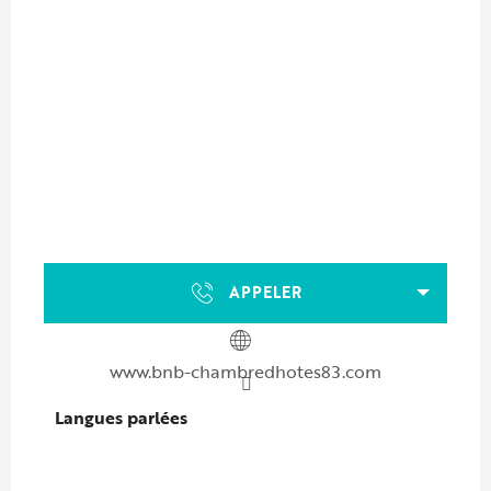
APPELER
www.bnb-chambredhotes83.com
Langues parlées
Langues parlées