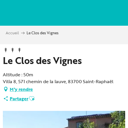
Aller
au
contenu
principal
Accueil
Le Clos des Vignes
Le Clos des Vignes
Altitude : 50m
Villa 8, 571 chemin de la lauve, 83700 Saint-Raphaël
M'y rendre
Ajouter aux favoris
Partager