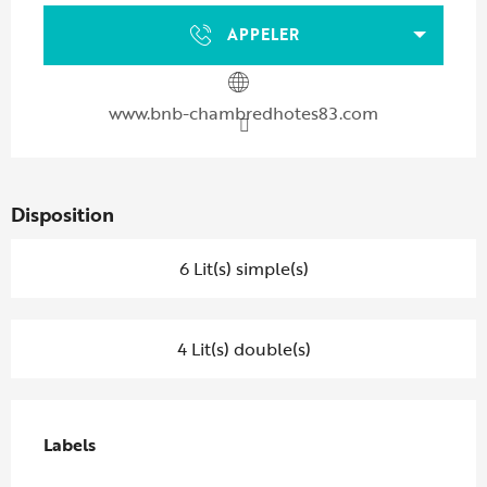
APPELER
www.bnb-chambredhotes83.com
Disposition
6 Lit(s) simple(s)
4 Lit(s) double(s)
Offres de prestations
Labels
Labels