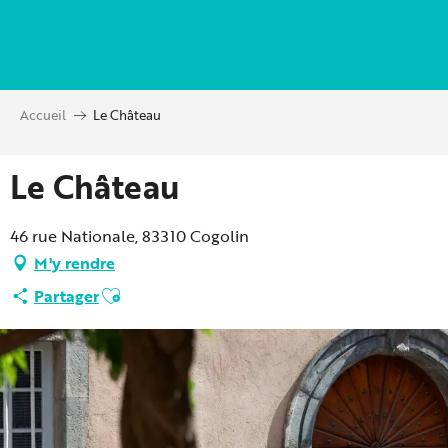
Aller
au
contenu
principal
Accueil
Le Château
Le Château
46 rue Nationale, 83310 Cogolin
M'y rendre
Ajouter aux favoris
Partager