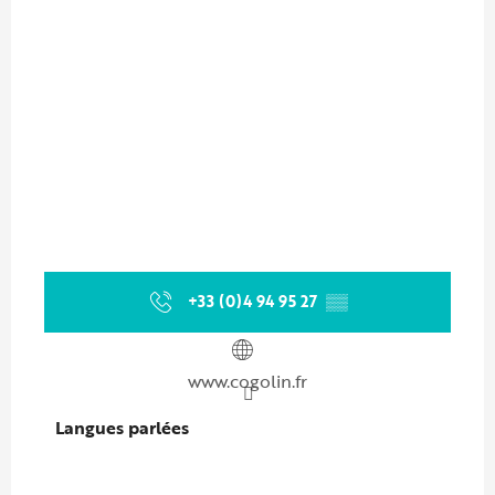
+33 (0)4 94 95 27
▒▒
www.cogolin.fr
Langues parlées
Langues parlées