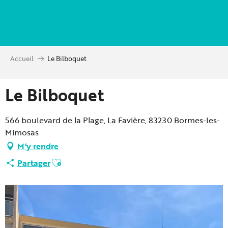
Aller
au
contenu
principal
Accueil
Le Bilboquet
Le Bilboquet
566 boulevard de la Plage, La Favière, 83230 Bormes-les-
Mimosas
M'y rendre
Ajouter aux favoris
Partager