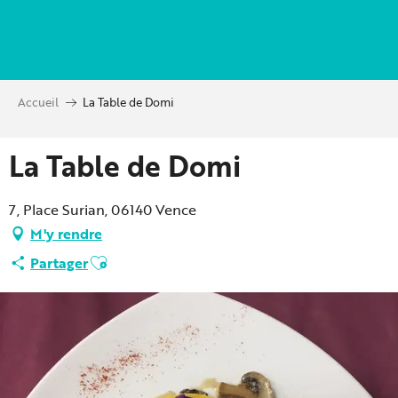
Aller
au
contenu
principal
Accueil
La Table de Domi
La Table de Domi
7, Place Surian, 06140 Vence
M'y rendre
Ajouter aux favoris
Partager