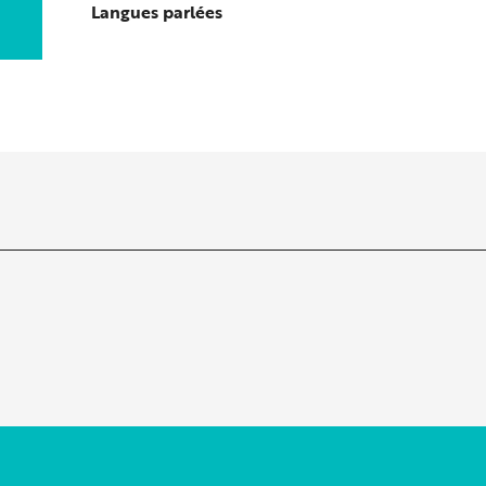
Langues parlées
Langues parlées