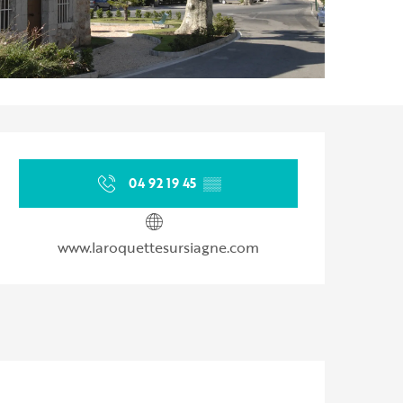
Ouverture et coordonnées
04 92 19 45
▒▒
www.laroquettesursiagne.com