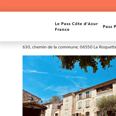
Aller
Accueil
La Roquette-sur-Siagne
au
contenu
principal
La Roquette-sur-Siagne
Le Pass Côte d'Azur
Pass 
France
Altitude : 160m
630, chemin de la commune, 06550 La Roquette