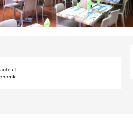
fauteuil
tonomie