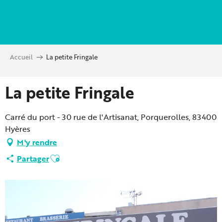
Aller
au
contenu
principal
Accueil
La petite Fringale
La petite Fringale
Carré du port - 30 rue de l'Artisanat, Porquerolles, 83400
Hyères
M'y rendre
Ajouter aux favoris
Partager