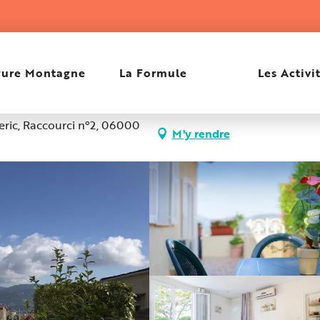
Pure Montagne
La Formule
Les Activi
Feric, Raccourci n°2, 06000
M'y rendre