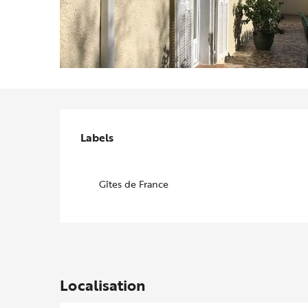
Offres de prestations
Labels
Labels
Gîtes de France
Localisation