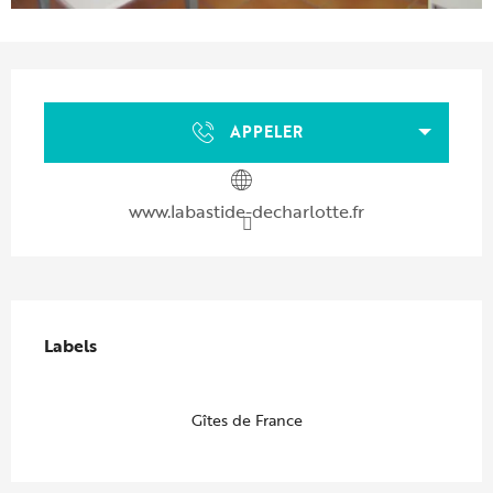
Ouverture et coordonnées
APPELER
www.labastide-decharlotte.fr
Offres de prestations
Labels
Labels
Gîtes de France