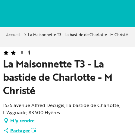
Aller
au
contenu
principal
Accueil
La Maisonnette T3 - La bastide de Charlotte - M Christé
La Maisonnette T3 - La
bastide de Charlotte - M
Christé
1525 avenue Alfred Decugis, La bastide de Charlotte,
L'Ayguade, 83400 Hyères
M'y rendre
Ajouter aux favoris
Partager