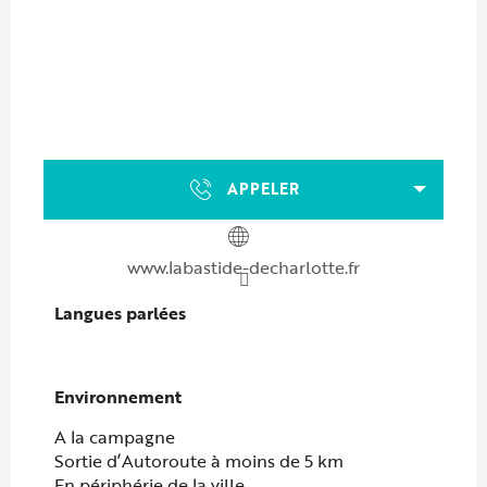
APPELER
www.labastide-decharlotte.fr
Langues parlées
Langues parlées
Environnement
Environnement
A la campagne
Sortie d’Autoroute à moins de 5 km
En périphérie de la ville