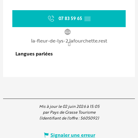
07 83 59 65
▒▒
la-fleur-de-lys-2.lafourchette.rest
Langues parlées
Langues parlées
Mis à jour le 02 juin 2026 à 15:05
par Pays de Grasse Tourisme
(Identifiant de l'offre :
5605092
)
Signaler une erreur