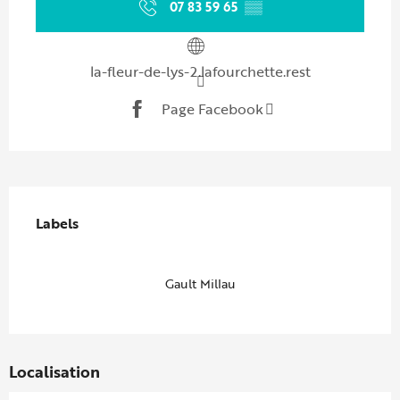
07 83 59 65
▒▒
la-fleur-de-lys-2.lafourchette.rest
Page Facebook
Offres de prestations
Labels
Labels
Gault Millau
Localisation