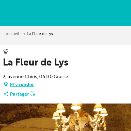
Aller
au
contenu
principal
Accueil
La Fleur de Lys
La Fleur de Lys
2, avenue Chiris, 06130 Grasse
M'y rendre
Ajouter aux favoris
Partager