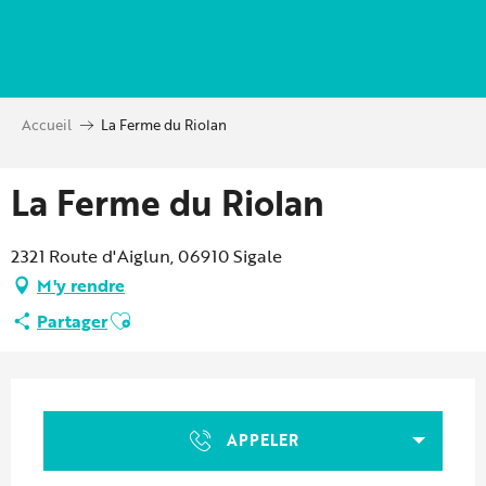
Aller
au
contenu
principal
Accueil
La Ferme du Riolan
La Ferme du Riolan
2321 Route d'Aiglun, 06910 Sigale
M'y rendre
Ajouter aux favoris
Partager
Ouverture et coordonnées
APPELER