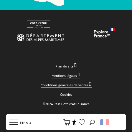
Plan du site
Mentions légales
Conditions générales de ventes
Cookies
©2024 Pass Côte d'Azur France
MENU
Recherche
Accessibilité
Voir les favoris