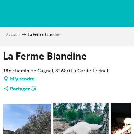
Aller
au
contenu
principal
Accueil
La Ferme Blandine
La Ferme Blandine
386 chemin de Gagnal, 83680 La Garde-Freinet
M'y rendre
Ajouter aux favoris
Partager