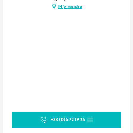
M'y rendre
+33 (0)6 72 19 24
▒▒