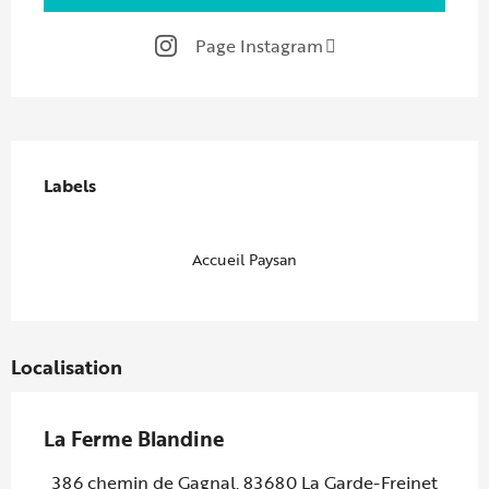
Page Instagram
Offres de prestations
Labels
Labels
Accueil Paysan
Localisation
La Ferme Blandine
386 chemin de Gagnal, 83680 La Garde-Freinet