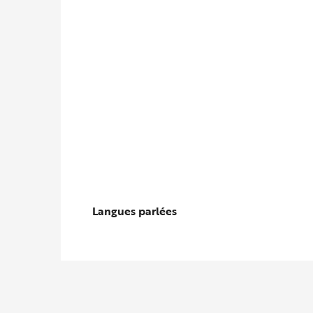
Langues parlées
Langues parlées