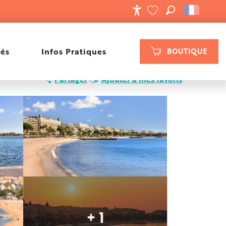
RECHERCHE
ACCESSIBILIT
VOIR LES FAVORIS
tés
Infos Pratiques
BOUTIQUE
Ajouter aux favoris
Partager
Ajouter à mes favoris
+ 1