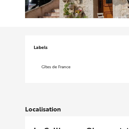
Offres de prestations
Labels
Labels
Gîtes de France
Localisation