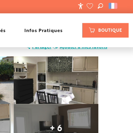
RECHERCHE
ACCESSIBILIT
VOIR LES FAVORIS
tés
Infos Pratiques
BOUTIQUE
Ajouter aux favoris
Partager
Ajouter à mes favoris
+ 6