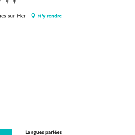
nes-sur-Mer
M'y rendre
Langues parlées
Langues parlées