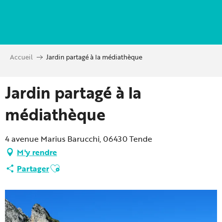
Aller
au
contenu
principal
Accueil
Jardin partagé à la médiathèque
Jardin partagé à la
médiathèque
4 avenue Marius Barucchi, 06430 Tende
M'y rendre
Ajouter aux favoris
Partager