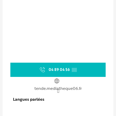
04 89 04 56
▒▒
tende.mediatheque06.fr
Langues parlées
Langues parlées