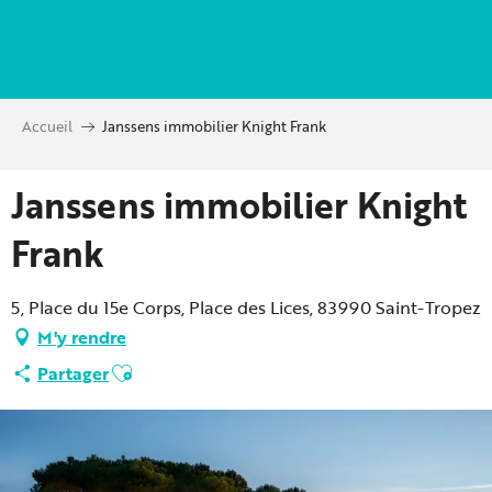
Aller
au
contenu
principal
Accueil
Janssens immobilier Knight Frank
Janssens immobilier Knight
Frank
5, Place du 15e Corps, Place des Lices, 83990 Saint-Tropez
M'y rendre
Ajouter aux favoris
Partager