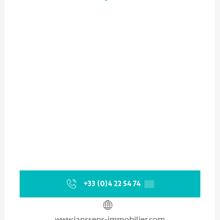
+33 (0)4 22 54 74
▒▒
www.janssens-immobilier.com