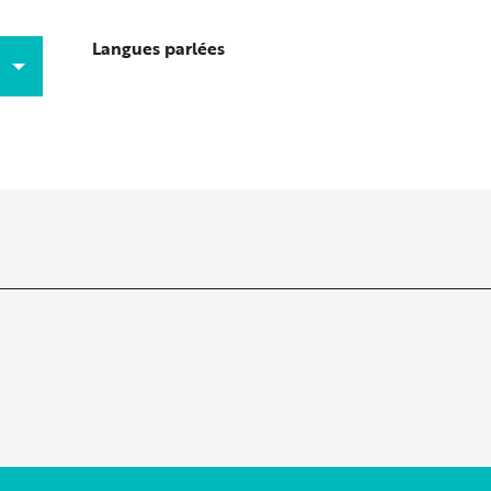
Langues parlées
Langues parlées