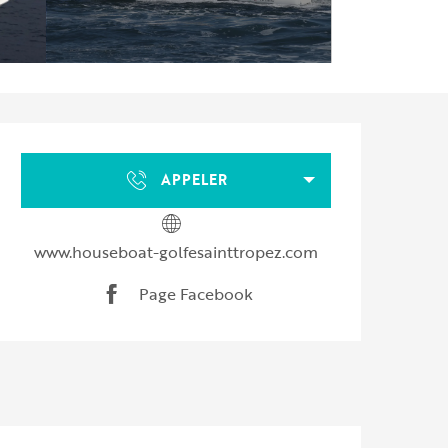
Ouverture et coordonnées
APPELER
www.houseboat-golfesainttropez.com
Page Facebook