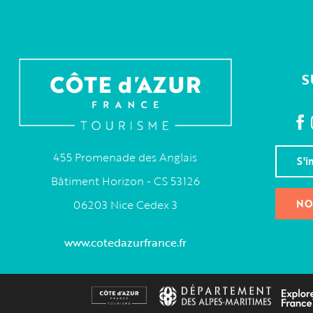
S
455 Promenade des Anglais
S'i
Bâtiment Horizon - CS 53126
NO
06203 Nice Cedex 3
www.cotedazurfrance.fr