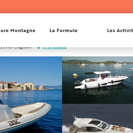
Pure Montagne
La Formule
Les Activi
 83310 Cogolin
M'y rendre