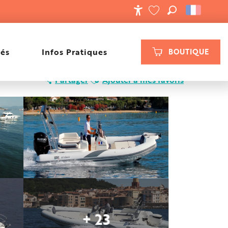
RECHERCHE
ACCESSIBILIT
VOIR LES FAVORIS
tés
Infos Pratiques
BOUTIQUE
Ajouter aux favoris
Partager
Ajouter à mes favoris
+ 23