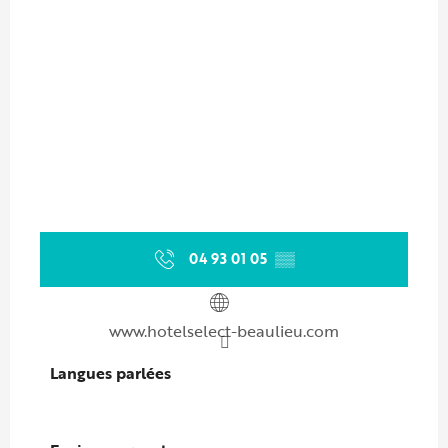
04 93 01 05
▒▒
www.hotelselect-beaulieu.com
Langues parlées
Langues parlées