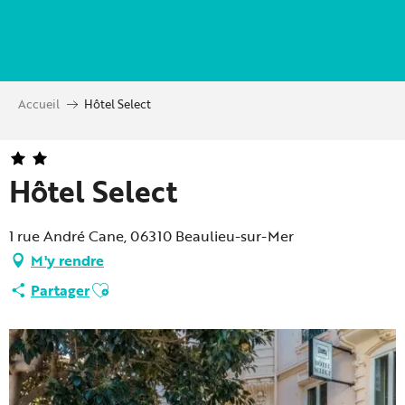
Aller
au
contenu
principal
Accueil
Hôtel Select
Hôtel Select
1 rue André Cane, 06310 Beaulieu-sur-Mer
M'y rendre
Ajouter aux favoris
Partager