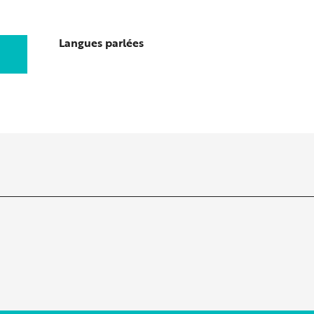
Langues parlées
Langues parlées