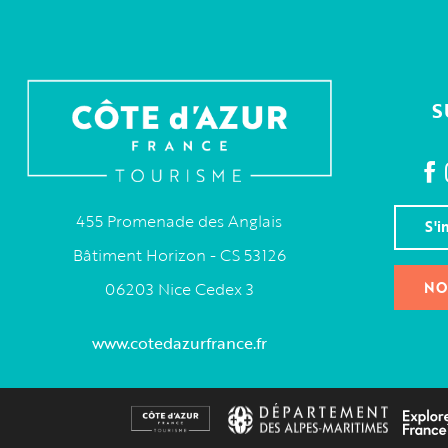
S
455 Promenade des Anglais
S'i
Bâtiment Horizon - CS 53126
NO
06203 Nice Cedex 3
www.cotedazurfrance.fr