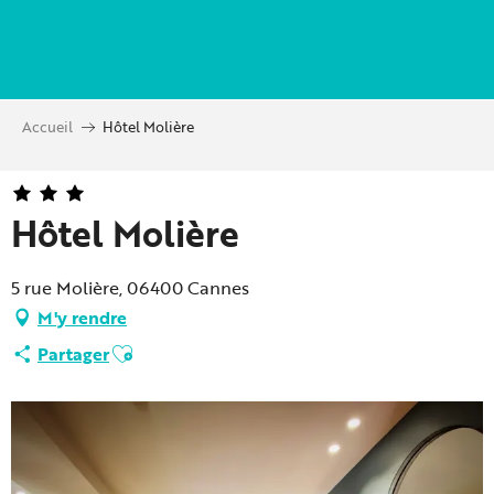
Aller
au
contenu
principal
Accueil
Hôtel Molière
Hôtel Molière
5 rue Molière, 06400 Cannes
M'y rendre
Ajouter aux favoris
Partager