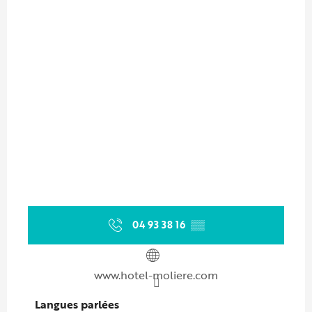
04 93 38 16
▒▒
www.hotel-moliere.com
Langues parlées
Langues parlées