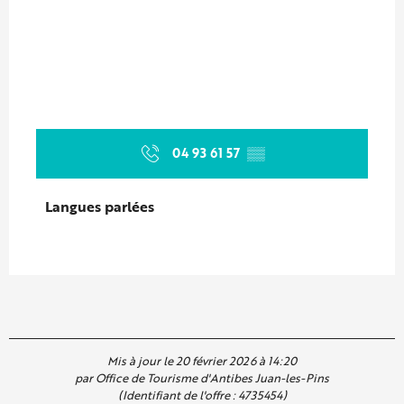
04 93 61 57
▒▒
Langues parlées
Langues parlées
Mis à jour le 20 février 2026 à 14:20
par Office de Tourisme d'Antibes Juan-les-Pins
(Identifiant de l'offre :
4735454
)