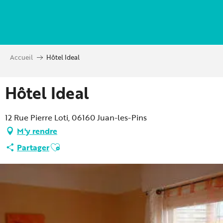
Aller
au
contenu
principal
Accueil
Hôtel Ideal
Hôtel Ideal
12 Rue Pierre Loti, 06160 Juan-les-Pins
M'y rendre
Ajouter aux favoris
Partager