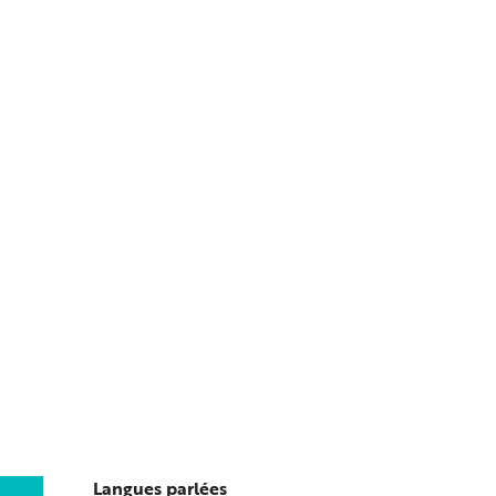
Langues parlées
Langues parlées