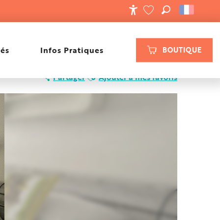
RECHERCHE
ACCESSIBILIT
VOIR LES FAVORIS
tés
Infos Pratiques
BOUTIQUE
Ajouter aux favoris
Partager
Ajouter à mes favoris