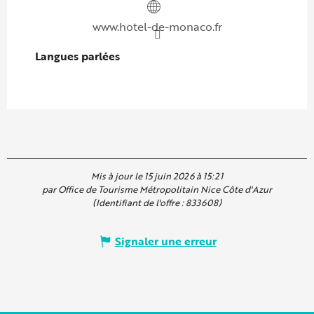
www.hotel-de-monaco.fr
Langues parlées
Langues parlées
Mis à jour le 15 juin 2026 à 15:21
par Office de Tourisme Métropolitain Nice Côte d'Azur
(Identifiant de l'offre :
833608
)
Signaler une erreur