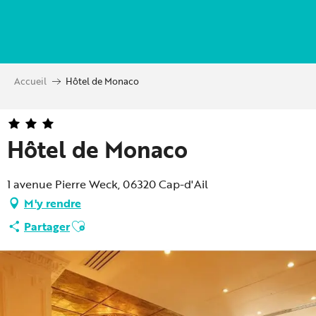
Aller
au
contenu
principal
Accueil
Hôtel de Monaco
Hôtel de Monaco
1 avenue Pierre Weck, 06320 Cap-d'Ail
M'y rendre
Ajouter aux favoris
Partager