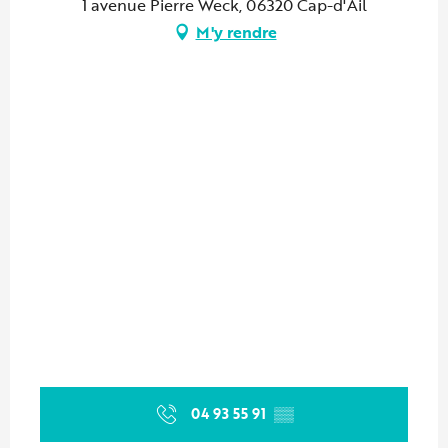
1 avenue Pierre Weck, 06320 Cap-d'Ail
M'y rendre
04 93 55 91
▒▒