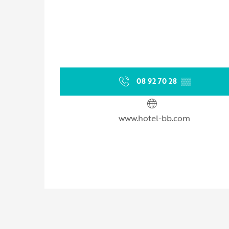
08 92 70 28
▒▒
www.hotel-bb.com