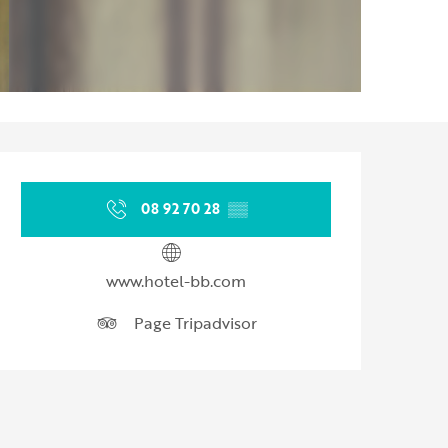
Ouverture et coordonnées
08 92 70 28
▒▒
www.hotel-bb.com
Page Tripadvisor