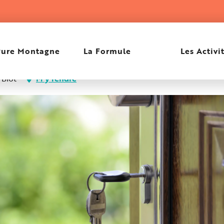
ia Antipolis
Pure Montagne
La Formule
Les Activi
 Biot
M'y rendre