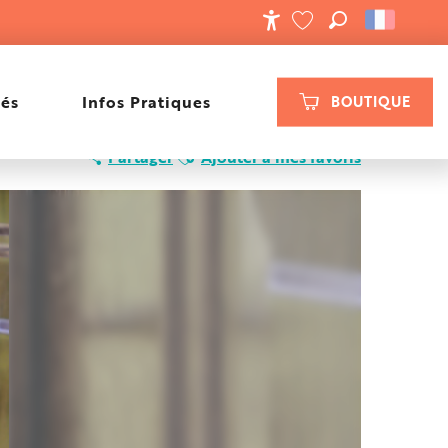
RECHERCHE
ACCESSIBILIT
VOIR LES FAVORIS
tés
Infos Pratiques
BOUTIQUE
Ajouter aux favoris
Partager
Ajouter à mes favoris