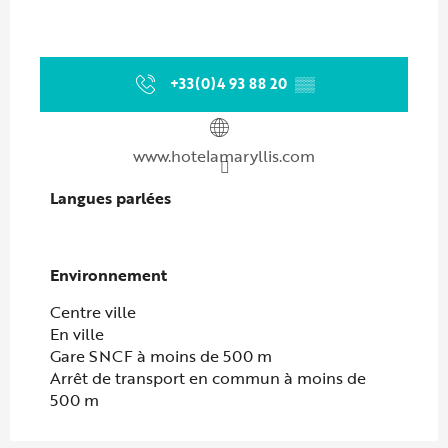
+33(0)4 93 88 20
▒▒
www.hotelamaryllis.com
Langues parlées
Langues parlées
Environnement
Environnement
Centre ville
En ville
Gare SNCF à moins de 500 m
Arrêt de transport en commun à moins de
500 m