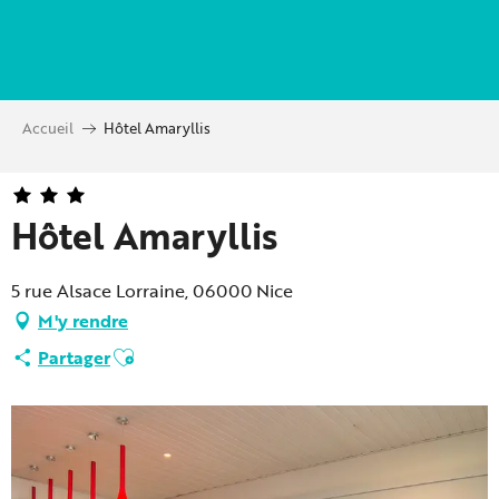
Aller
au
contenu
principal
Accueil
Hôtel Amaryllis
Hôtel Amaryllis
5 rue Alsace Lorraine, 06000 Nice
M'y rendre
Ajouter aux favoris
Partager