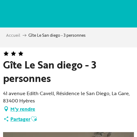
Aller
au
contenu
principal
Accueil
Gîte Le San diego - 3 personnes
Gîte Le San diego - 3
personnes
41 avenue Edith Cavell, Résidence le San Diego, La Gare,
83400 Hyères
M'y rendre
Ajouter aux favoris
Partager