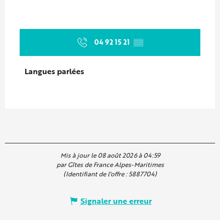
04 92 15 21
▒▒
Langues parlées
Langues parlées
Mis à jour le 08 août 2026 à 04:59
par Gîtes de France Alpes-Maritimes
(Identifiant de l'offre :
5887704
)
Signaler une erreur