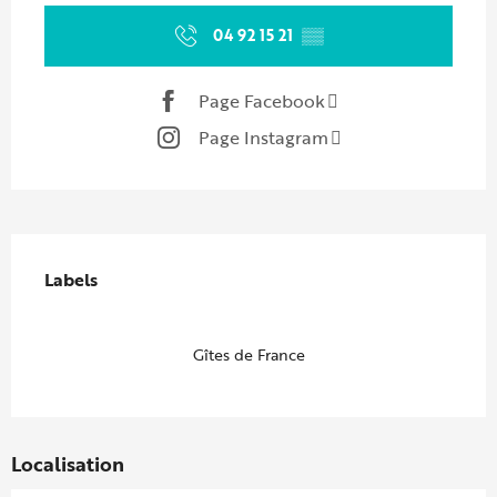
04 92 15 21
▒▒
Page Facebook
Page Instagram
Offres de prestations
Labels
Labels
Gîtes de France
Localisation