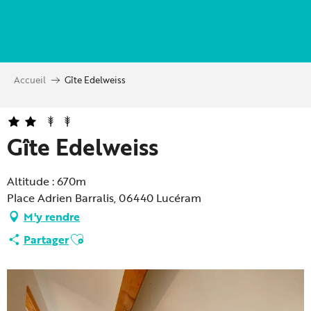
Aller
au
contenu
principal
Accueil
Gîte Edelweiss
Gîte Edelweiss
Altitude : 670m
Place Adrien Barralis, 06440 Lucéram
M'y rendre
Ajouter aux favoris
Partager