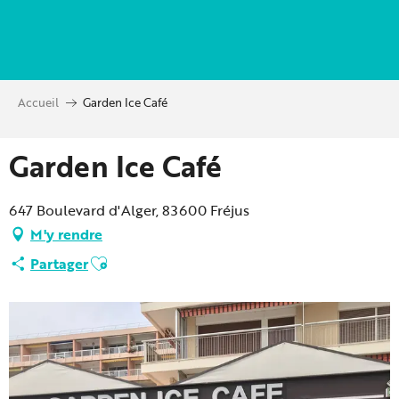
Aller
au
contenu
principal
Accueil
Garden Ice Café
Garden Ice Café
647 Boulevard d'Alger, 83600 Fréjus
M'y rendre
Ajouter aux favoris
Partager