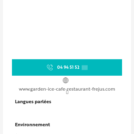
04 94 51 52
▒▒
www.garden-ice-cafe-restaurant-frejus.com
Langues parlées
Langues parlées
Environnement
Environnement