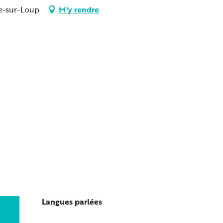
e-sur-Loup
M'y rendre
Langues parlées
Langues parlées