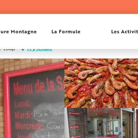
Pure Montagne
La Formule
Les Activi
r-Loup
M'y rendre