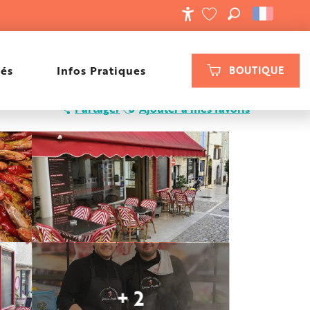
RECHERCHE
ACCESSIBILIT
VOIR LES FAVORIS
tés
Infos Pratiques
BOUTIQUE
Ajouter aux favoris
Partager
Ajouter à mes favoris
+ 2