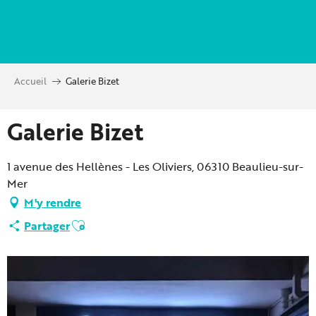
Aller
au
contenu
principal
Accueil
Galerie Bizet
Galerie Bizet
1 avenue des Hellènes - Les Oliviers, 06310 Beaulieu-sur-
Mer
M'y rendre
Ajouter aux favoris
Partager